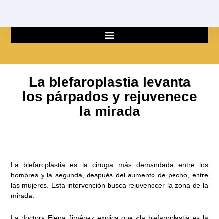
Ir
al
contenido
La blefaroplastia levanta
los párpados y rejuvenece
la mirada
La blefaroplastia es la cirugía más demandada entre los
hombres y la segunda, después del aumento de pecho, entre
las mujeres. Esta intervención busca rejuvenecer la zona de la
mirada.
La doctora Elena Jiménez explica que «la blefaroplastia es la