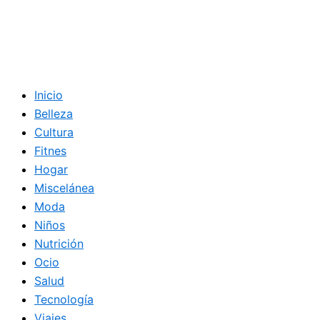
Inicio
Belleza
Cultura
Fitnes
Hogar
Miscelánea
Moda
Niños
Nutrición
Ocio
Salud
Tecnología
Viajes