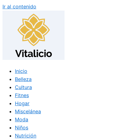
Ir al contenido
Inicio
Belleza
Cultura
Fitnes
Hogar
Miscelánea
Moda
Niños
Nutrición