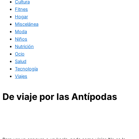
Cultura
Fitnes
Hogar
Miscelánea
Moda
Niños
Nutrición
Ocio
Salud
Tecnología
Viajes
De viaje por las Antípodas