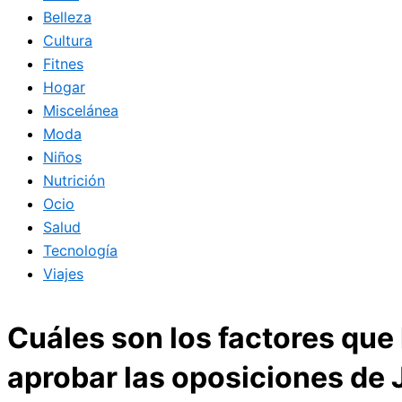
Belleza
Cultura
Fitnes
Hogar
Miscelánea
Moda
Niños
Nutrición
Ocio
Salud
Tecnología
Viajes
Cuáles son los factores que
aprobar las oposiciones de 