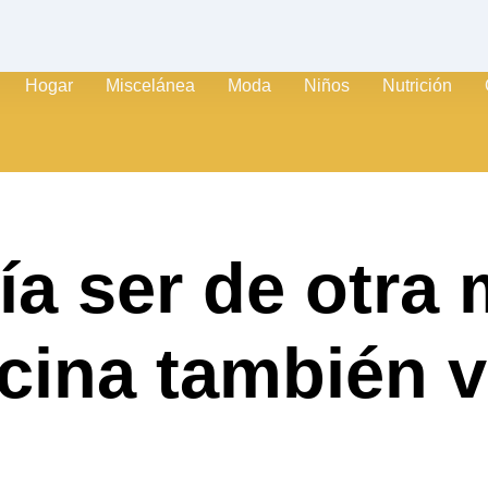
Hogar
Miscelánea
Moda
Niños
Nutrición
a ser de otra
icina también v