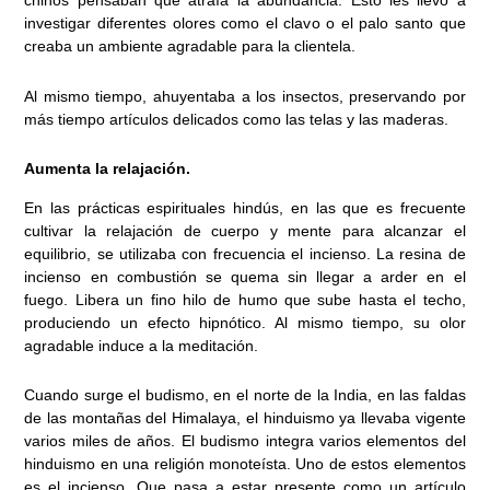
chinos pensaban que atraía la abundancia. Esto les llevó a
investigar diferentes olores como el clavo o el palo santo que
creaba un ambiente agradable para la clientela.
Al mismo tiempo, ahuyentaba a los insectos, preservando por
más tiempo artículos delicados como las telas y las maderas.
Aumenta la relajación.
En las prácticas espirituales hindús, en las que es frecuente
cultivar la relajación de cuerpo y mente para alcanzar el
equilibrio, se utilizaba con frecuencia el incienso. La resina de
incienso en combustión se quema sin llegar a arder en el
fuego. Libera un fino hilo de humo que sube hasta el techo,
produciendo un efecto hipnótico. Al mismo tiempo, su olor
agradable induce a la meditación.
Cuando surge el budismo, en el norte de la India, en las faldas
de las montañas del Himalaya, el hinduismo ya llevaba vigente
varios miles de años. El budismo integra varios elementos del
hinduismo en una religión monoteísta. Uno de estos elementos
es el incienso. Que pasa a estar presente como un artículo