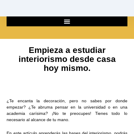
Ir
al
contenido
Empieza a estudiar
interiorismo desde casa
hoy mismo.
¿Te encanta la decoración, pero no sabes por donde
empezar? ¿Te abruma pensar en la universidad o en una
academia carísima? ¡No te preocupes! Tienes todo lo
necesario al alcance de tu mano.
En este artículo aprenderás las bases del interiorismo, podrás