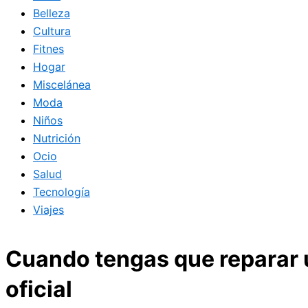
Belleza
Cultura
Fitnes
Hogar
Miscelánea
Moda
Niños
Nutrición
Ocio
Salud
Tecnología
Viajes
Cuando tengas que reparar u
oficial