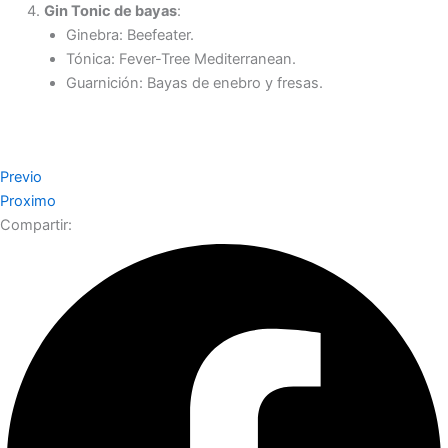
Gin Tonic de bayas
:
Ginebra: Beefeater.
Tónica: Fever-Tree Mediterranean.
Guarnición: Bayas de enebro y fresas.
Previo
Proximo
Compartir: